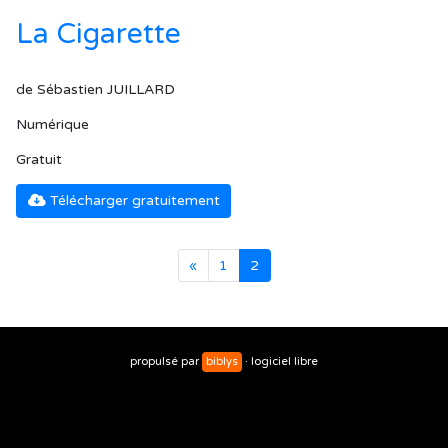
La Cigarette
de Sébastien JUILLARD
Numérique
Gratuit
Télécharger gratuitement
«
1
2
propulsé par
biblys
· logiciel libre