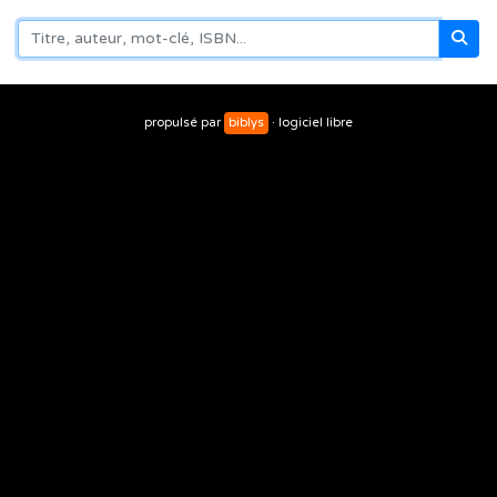
propulsé par
biblys
· logiciel libre