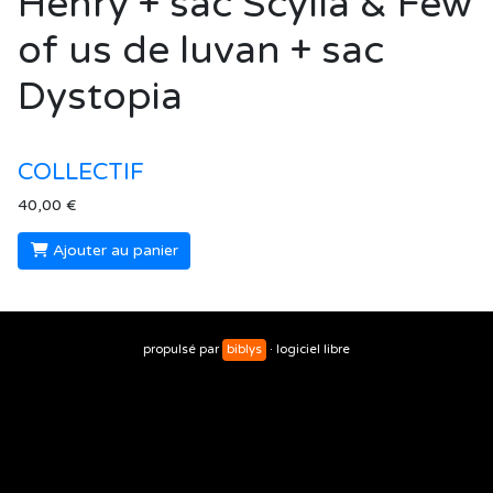
Henry + sac Scylla & Few
of us de luvan + sac
Dystopia
COLLECTIF
40,00 €
Ajouter au panier
propulsé par
biblys
· logiciel libre