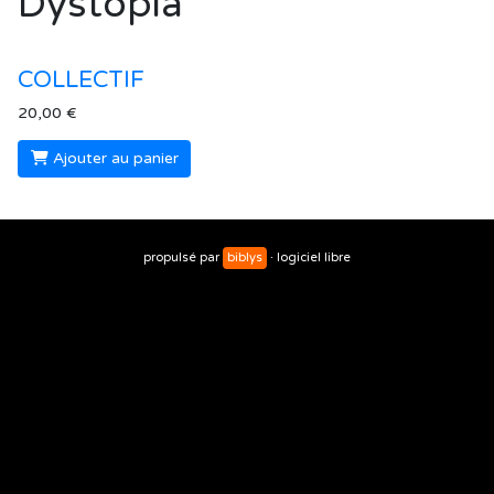
Dystopia
COLLECTIF
20,00 €
Ajouter au panier
propulsé par
biblys
· logiciel libre